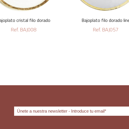
ajoplato cristal filo dorado
Bajoplato filo dorado lin
Ref. BAJ008
Ref. BAJ057