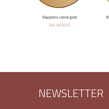
Bajoplato camel gold
B
Ref. BAJ005
NEWSLETTER