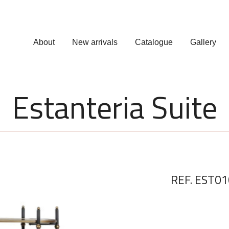
About
New arrivals
Catalogue
Gallery
Estanteria Suite
REF. EST01