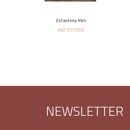
Estanteria Klim
Ref. EST009
NEWSLETTER