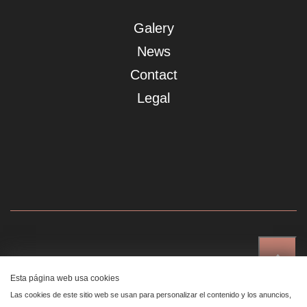
Galery
News
Contact
Legal
↑
Showroom Madrid
Esta página web usa cookies
Plaza de Canalejas 6, 4 izq
Las cookies de este sitio web se usan para personalizar el contenido y los anuncios,
Centro, 28014 Madrid