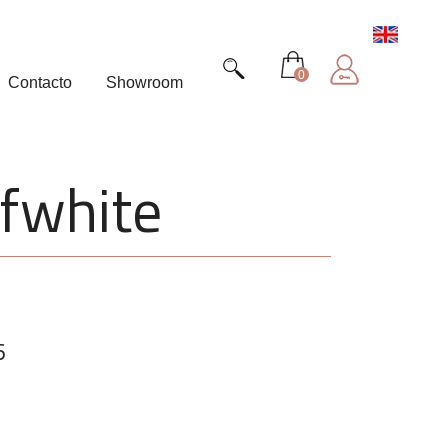
0
Contacto
Showroom
ffwhite
6