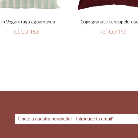
jín Vegani raya aguamarina
Cojín granate terciopelo os
Ref. COJ153
Ref. COJ149