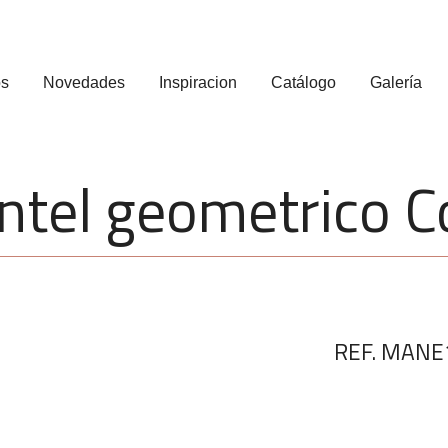
os
Novedades
Inspiracion
Catálogo
Galería
tel geometrico C
REF. MANE