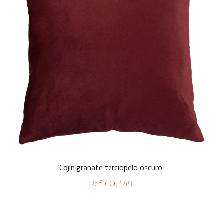
Cojín granate terciopelo oscuro
Ref. COJ149