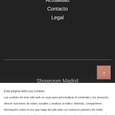
Actualidad
Contacto
Legal
↑
Showroom Madrid
Plaza de Canalejas 6, 4 izq
Esta página web usa cookies
Centro, 28014 Madrid
Las cookies de este sitio web se usan para personalizar el contenido y los anuncios,
ofrecer funciones de redes sociales y analizar el tráfico. Además, compartimos
información sobre el uso que haga del sitio web con nuestros partners de redes
Showroom Marbella