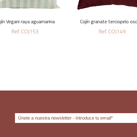
jín Vegani raya aguamarina
Cojín granate terciopelo os
Ref. COJ153
Ref. COJ149