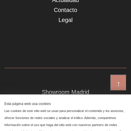
Actualidad
Contacto
Legal
↑
Showroom Madrid
Plaza de Canalejas 6, 4 izq
Esta página web usa cookies
Centro, 28014 Madrid
Las cookies de este sitio web se usan para personalizar el contenido y los anuncios,
ofrecer funciones de redes sociales y analizar el tráfico. Además, compartimos
información sobre el uso que haga del sitio web con nuestros partners de redes
Showroom Marbella