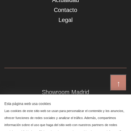
Actualidad
Contacto
Legal
↑
Showroom Madrid
Plaza de Canalejas 6, 4 izq
Esta página web usa cookies
Centro, 28014 Madrid
Las cookies de este sitio web se usan para personalizar el contenido y los anuncios,
ofrecer funciones de redes sociales y analizar el tráfico. Además, compartimos
información sobre el uso que haga del sitio web con nuestros partners de redes
Showroom Marbella