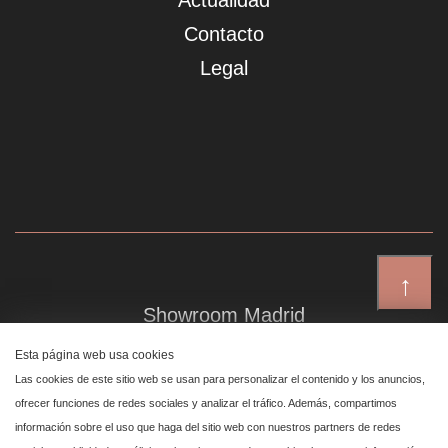
Actualidad
Contacto
Legal
↑
Showroom Madrid
Plaza de Canalejas 6, 4 izq
Esta página web usa cookies
Centro, 28014 Madrid
Las cookies de este sitio web se usan para personalizar el contenido y los anuncios,
ofrecer funciones de redes sociales y analizar el tráfico. Además, compartimos
información sobre el uso que haga del sitio web con nuestros partners de redes
Showroom Marbella