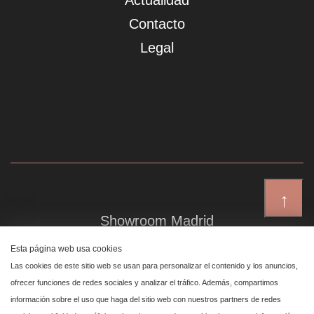
Actualidad
Contacto
Legal
↑
Showroom Madrid
Plaza de Canalejas 6, 4 izq
Esta página web usa cookies
Centro, 28014 Madrid
Las cookies de este sitio web se usan para personalizar el contenido y los anuncios,
ofrecer funciones de redes sociales y analizar el tráfico. Además, compartimos
información sobre el uso que haga del sitio web con nuestros partners de redes
Showroom Marbella