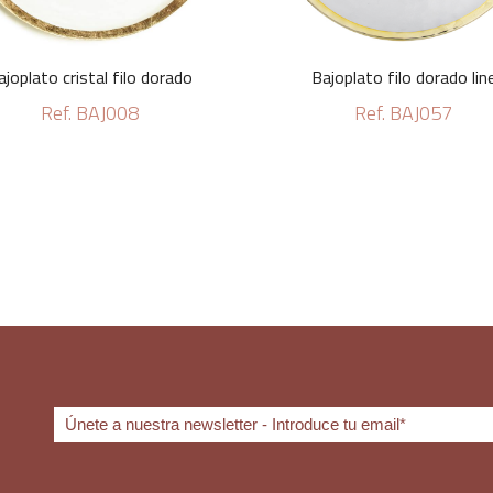
ajoplato cristal filo dorado
Bajoplato filo dorado lin
Ref. BAJ008
Ref. BAJ057