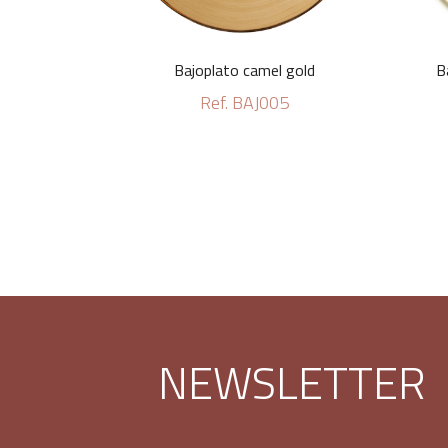
Bajoplato camel gold
B
Ref. BAJ005
NEWSLETTER