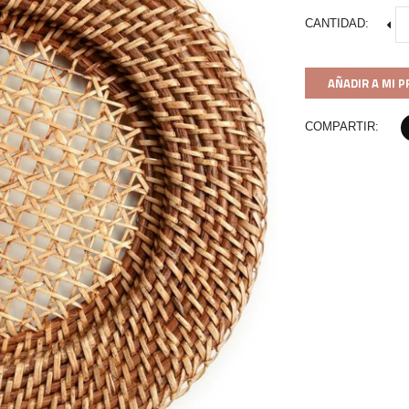
CANTIDAD:
AÑADIR A MI 
COMPARTIR: