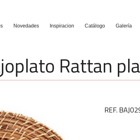
os
Novedades
Inspiracion
Catálogo
Galería
joplato Rattan pl
REF. BAJ02