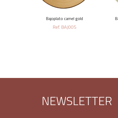
Bajoplato camel gold
B
Ref. BAJ005
NEWSLETTER