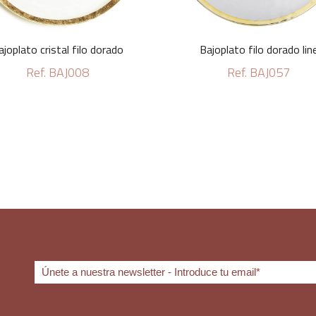
ajoplato cristal filo dorado
Bajoplato filo dorado lin
Ref. BAJ008
Ref. BAJ057