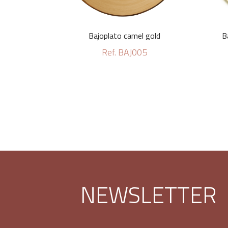
Bajoplato camel gold
B
Ref. BAJ005
NEWSLETTER