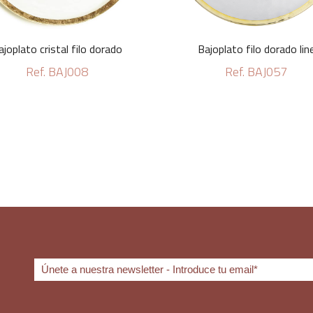
ajoplato cristal filo dorado
Bajoplato filo dorado lin
Ref. BAJ008
Ref. BAJ057