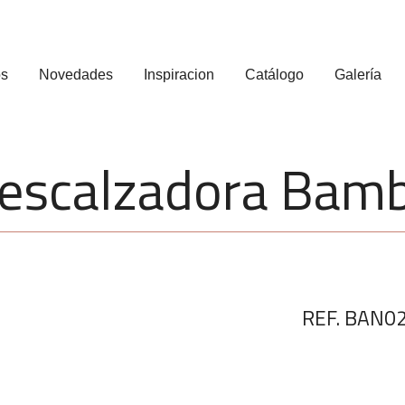
os
Novedades
Inspiracion
Catálogo
Galería
escalzadora Bam
REF. BAN0