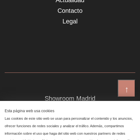
Actualidad
Contacto
Legal
↑
Showroom Madrid
Plaza de Canalejas 6, 4 izq
Esta página web usa cookies
Centro, 28014 Madrid
Las cookies de este sitio web se usan para personalizar el contenido y los anuncios,
ofrecer funciones de redes sociales y analizar el tráfico. Además, compartimos
información sobre el uso que haga del sitio web con nuestros partners de redes
Showroom Marbella