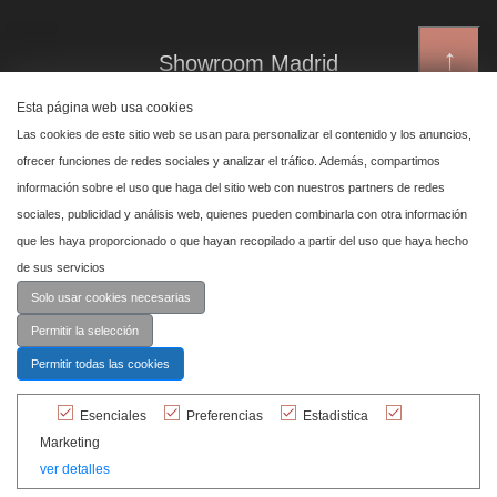
↑
Showroom Madrid
Plaza de Canalejas 6, 4 izq
Esta página web usa cookies
Centro, 28014 Madrid
Las cookies de este sitio web se usan para personalizar el contenido y los anuncios,
ofrecer funciones de redes sociales y analizar el tráfico. Además, compartimos
información sobre el uso que haga del sitio web con nuestros partners de redes
Showroom Marbella
sociales, publicidad y análisis web, quienes pueden combinarla con otra información
que les haya proporcionado o que hayan recopilado a partir del uso que haya hecho
Polígono Industrial de San Pedro de Alcántara,
de sus servicios
calle Reino Unido, primera planta nave 24, 29670 Marbella
Solo usar cookies necesarias
Permitir la selección
Permitir todas las cookies
Esenciales
Preferencias
Estadistica
© Cashmere 2026 Todos los derechos
Marketing
reservados.
ver detalles