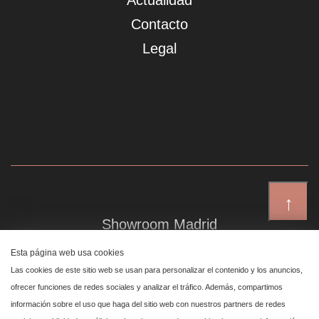
Actualidad
Contacto
Legal
↑
Showroom Madrid
Plaza de Canalejas 6, 4 izq
Esta página web usa cookies
Centro, 28014 Madrid
Las cookies de este sitio web se usan para personalizar el contenido y los anuncios,
ofrecer funciones de redes sociales y analizar el tráfico. Además, compartimos
información sobre el uso que haga del sitio web con nuestros partners de redes
Showroom Marbella