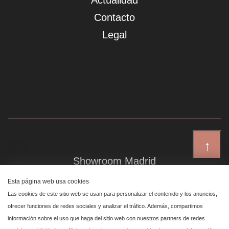
Actualidad
Contacto
Legal
↑
Showroom Madrid
Plaza de Canalejas 6, 4 izq
Esta página web usa cookies
Centro, 28014 Madrid
Las cookies de este sitio web se usan para personalizar el contenido y los anuncios,
ofrecer funciones de redes sociales y analizar el tráfico. Además, compartimos
información sobre el uso que haga del sitio web con nuestros partners de redes
Showroom Marbella