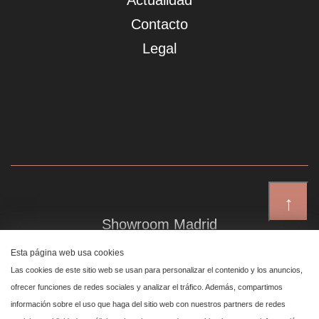
Actualidad
Contacto
Legal
↑
Showroom Madrid
Plaza de Canalejas 6, 4 izq
Esta página web usa cookies
Centro, 28014 Madrid
Las cookies de este sitio web se usan para personalizar el contenido y los anuncios,
ofrecer funciones de redes sociales y analizar el tráfico. Además, compartimos
información sobre el uso que haga del sitio web con nuestros partners de redes
Showroom Marbella