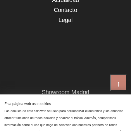
Actualidad
Contacto
Legal
↑
Showroom Madrid
Plaza de Canalejas 6, 4 izq
Esta página web usa cookies
Centro, 28014 Madrid
Las cookies de este sitio web se usan para personalizar el contenido y los anuncios,
ofrecer funciones de redes sociales y analizar el tráfico. Además, compartimos
información sobre el uso que haga del sitio web con nuestros partners de redes
Showroom Marbella