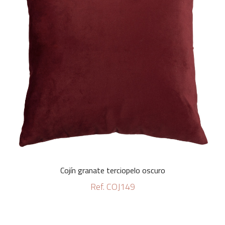
Cojín granate terciopelo oscuro
Ref. COJ149