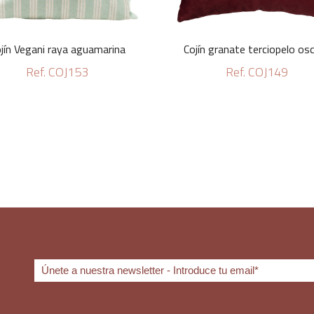
jín Vegani raya aguamarina
Cojín granate terciopelo os
Ref. COJ153
Ref. COJ149