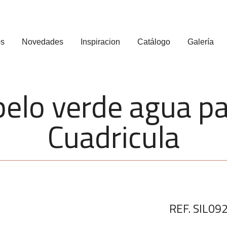
os
Novedades
Inspiracion
Catálogo
Galería
pelo verde agua pa
Cuadricula
REF. SIL09