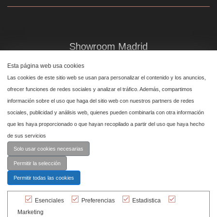
Showroom Madrid
Plaza de Canalejas 6, 4 izq
Esta página web usa cookies
Centro, 28014 Madrid
Las cookies de este sitio web se usan para personalizar el contenido y los anuncios,
↑
ofrecer funciones de redes sociales y analizar el tráfico. Además, compartimos
información sobre el uso que haga del sitio web con nuestros partners de redes
Showroom Marbella
sociales, publicidad y análisis web, quienes pueden combinarla con otra información
que les haya proporcionado o que hayan recopilado a partir del uso que haya hecho
Polígono Industrial de San Pedro de Alcántara,
de sus servicios
calle Reino Unido, primera planta nave 24, 29670 Marbella
Solo usar cookies necesarias
Permitir la selección
Permitir todas las cookies
Esenciales
Preferencias
Estadistica
© Cashmere 2026 Todos los derechos
Marketing