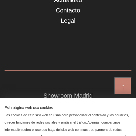
Actualidad
Contacto
Legal
↑
Showroom Madrid
Plaza de Canalejas 6, 4 izq
Esta página web usa cookies
Centro, 28014 Madrid
Las cookies de este sitio web se usan para personalizar el contenido y los anuncios,
ofrecer funciones de redes sociales y analizar el tráfico. Además, compartimos
información sobre el uso que haga del sitio web con nuestros partners de redes
Showroom Marbella