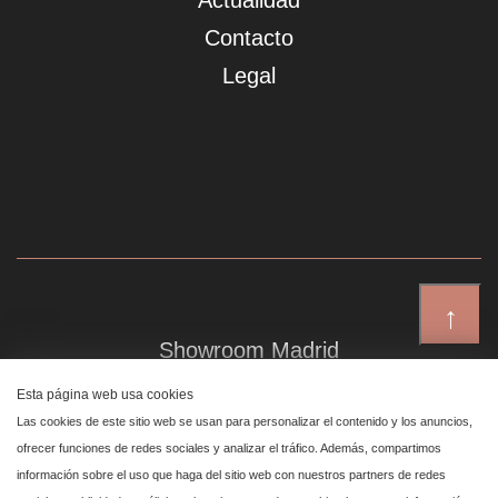
Actualidad
Contacto
Legal
↑
Showroom Madrid
Plaza de Canalejas 6, 4 izq
Esta página web usa cookies
Centro, 28014 Madrid
Las cookies de este sitio web se usan para personalizar el contenido y los anuncios,
ofrecer funciones de redes sociales y analizar el tráfico. Además, compartimos
información sobre el uso que haga del sitio web con nuestros partners de redes
Showroom Marbella