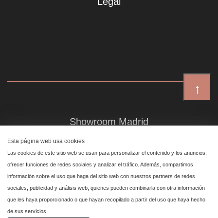
Legal
↑
Showroom Madrid
Plaza de Canalejas 6, 4 izq
Esta página web usa cookies
Centro, 28014 Madrid
Las cookies de este sitio web se usan para personalizar el contenido y los anuncios,
ofrecer funciones de redes sociales y analizar el tráfico. Además, compartimos
información sobre el uso que haga del sitio web con nuestros partners de redes
Showroom Marbella
sociales, publicidad y análisis web, quienes pueden combinarla con otra información
que les haya proporcionado o que hayan recopilado a partir del uso que haya hecho
Polígono Industrial de San Pedro de Alcántara,
de sus servicios
calle Reino Unido, primera planta nave 24, 29670 Marbella