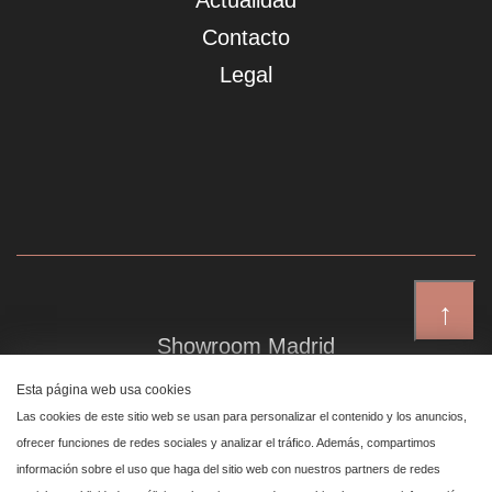
Actualidad
Contacto
Legal
↑
Showroom Madrid
Plaza de Canalejas 6, 4 izq
Esta página web usa cookies
Centro, 28014 Madrid
Las cookies de este sitio web se usan para personalizar el contenido y los anuncios,
ofrecer funciones de redes sociales y analizar el tráfico. Además, compartimos
información sobre el uso que haga del sitio web con nuestros partners de redes
Showroom Marbella