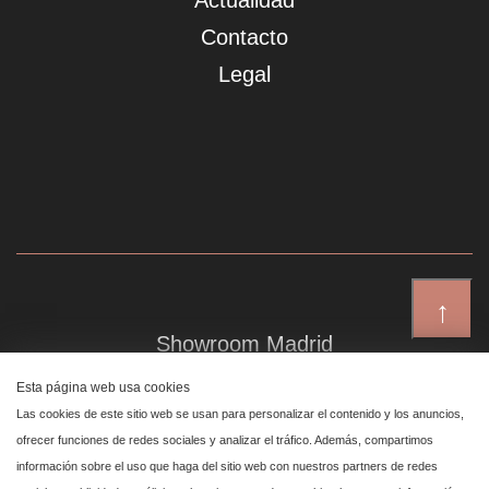
Actualidad
Contacto
Legal
↑
Showroom Madrid
Plaza de Canalejas 6, 4 izq
Esta página web usa cookies
Centro, 28014 Madrid
Las cookies de este sitio web se usan para personalizar el contenido y los anuncios,
ofrecer funciones de redes sociales y analizar el tráfico. Además, compartimos
información sobre el uso que haga del sitio web con nuestros partners de redes
Showroom Marbella