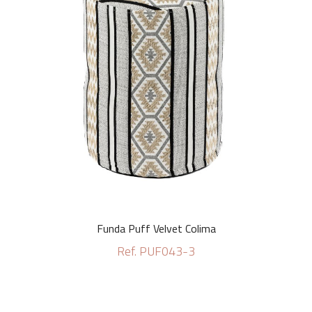
Funda Puff Velvet Colima
Ref. PUF043-3