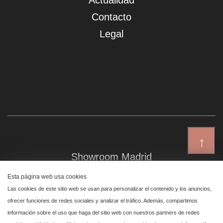
Actualidad
Contacto
Legal
↑
Showroom Madrid
Plaza de Canalejas 6, 4 izq
Esta página web usa cookies
Centro, 28014 Madrid
Las cookies de este sitio web se usan para personalizar el contenido y los anuncios,
ofrecer funciones de redes sociales y analizar el tráfico. Además, compartimos
información sobre el uso que haga del sitio web con nuestros partners de redes
Showroom Marbella