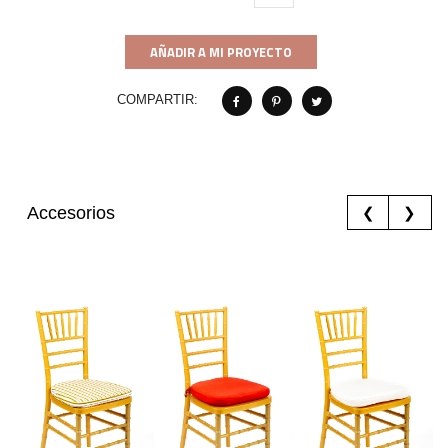
AÑADIR A MI PROYECTO
COMPARTIR:
Accesorios
❮
❯