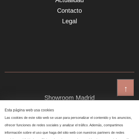
Actualidad
Contacto
Legal
↑
Showroom Madrid
Plaza de Canalejas 6, 4 izq
Esta página web usa cookies
Centro, 28014 Madrid
Las cookies de este sitio web se usan para personalizar el contenido y los anuncios,
ofrecer funciones de redes sociales y analizar el tráfico. Además, compartimos
información sobre el uso que haga del sitio web con nuestros partners de redes
Showroom Marbella