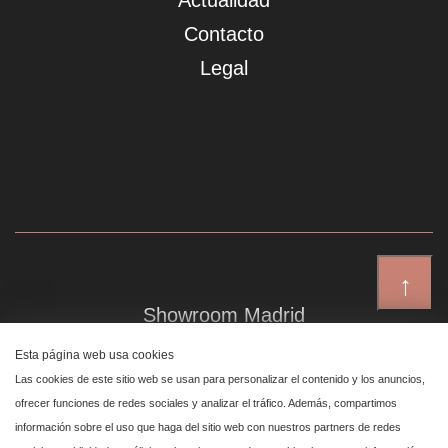
Actualidad
Contacto
Legal
↑
Showroom Madrid
Plaza de Canalejas 6, 4 izq
Esta página web usa cookies
Centro, 28014 Madrid
Las cookies de este sitio web se usan para personalizar el contenido y los anuncios,
ofrecer funciones de redes sociales y analizar el tráfico. Además, compartimos
información sobre el uso que haga del sitio web con nuestros partners de redes
Showroom Marbella