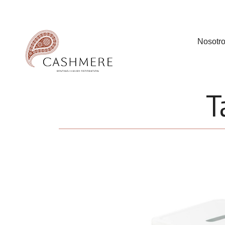
Nosotr
T