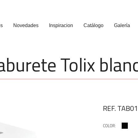
os
Novedades
Inspiracion
Catálogo
Galería
aburete Tolix blan
REF. TAB0
COLOR: