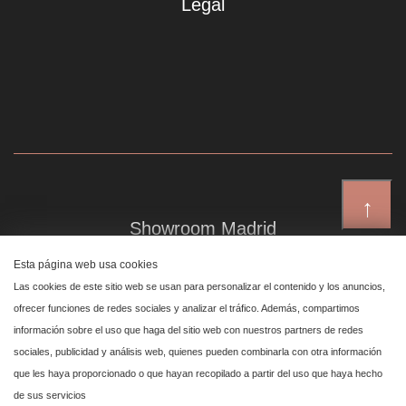
Legal
↑
Showroom Madrid
Plaza de Canalejas 6, 4 izq
Esta página web usa cookies
Centro, 28014 Madrid
Las cookies de este sitio web se usan para personalizar el contenido y los anuncios,
ofrecer funciones de redes sociales y analizar el tráfico. Además, compartimos
información sobre el uso que haga del sitio web con nuestros partners de redes
Showroom Marbella
sociales, publicidad y análisis web, quienes pueden combinarla con otra información
que les haya proporcionado o que hayan recopilado a partir del uso que haya hecho
Polígono Industrial de San Pedro de Alcántara,
de sus servicios
calle Reino Unido, primera planta nave 24, 29670 Marbella