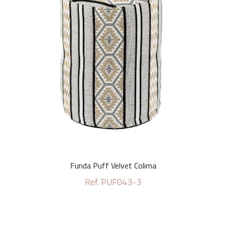
Funda Puff Velvet Colima
Ref. PUF043-3