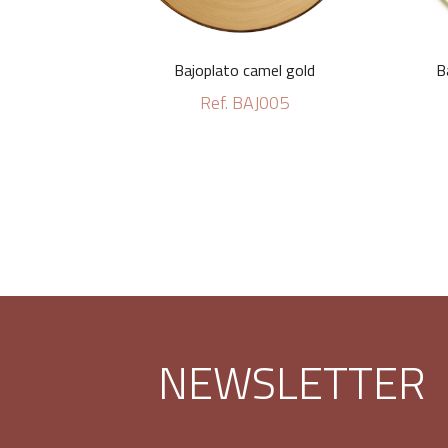
Bajoplato camel gold
B
Ref. BAJ005
NEWSLETTER