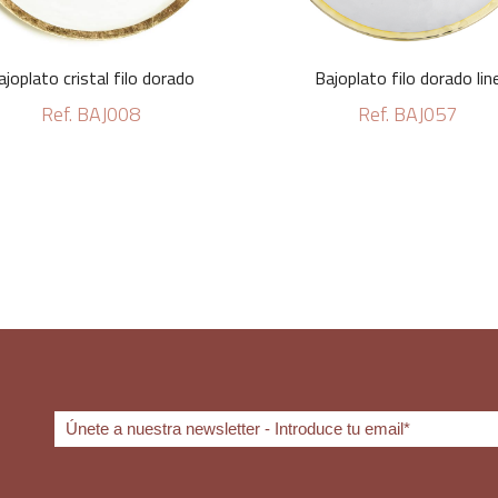
ajoplato cristal filo dorado
Bajoplato filo dorado lin
Ref. BAJ008
Ref. BAJ057