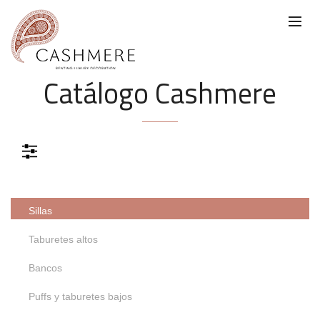
Catálogo Cashmere
Color
Materiales
Sillas
Color
Taburetes altos
Gris
Rojo
Azul
Verde
Bancos
Puffs y taburetes bajos
Negro
Marrón
Cristal