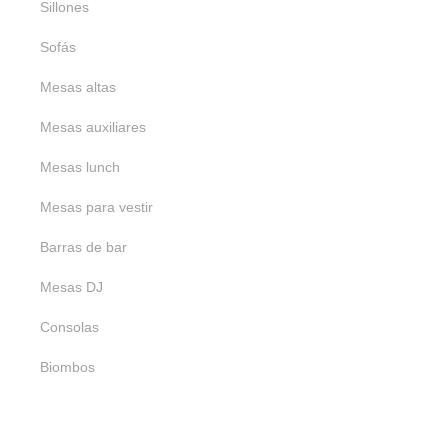
Sillones
Beige
Naranja
Blanco
Sofás
Transparente
Metálico
Mesas altas
Mesas auxiliares
Mesas lunch
Mesas para vestir
Barras de bar
Mesas DJ
Consolas
Biombos