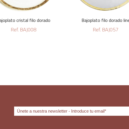
ajoplato cristal filo dorado
Bajoplato filo dorado lin
Ref. BAJ008
Ref. BAJ057