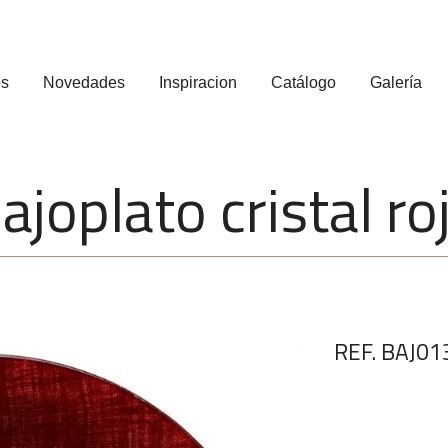
os
Novedades
Inspiracion
Catálogo
Galería
ajoplato cristal ro
REF. BAJ01