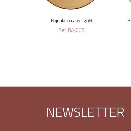
Bajoplato camel gold
B
Ref. BAJ005
NEWSLETTER