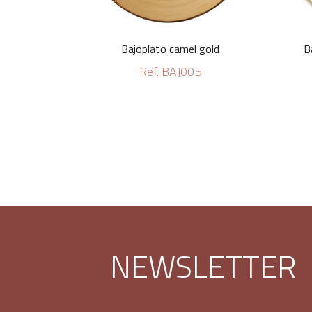
Bajoplato camel gold
B
Ref. BAJ005
NEWSLETTER