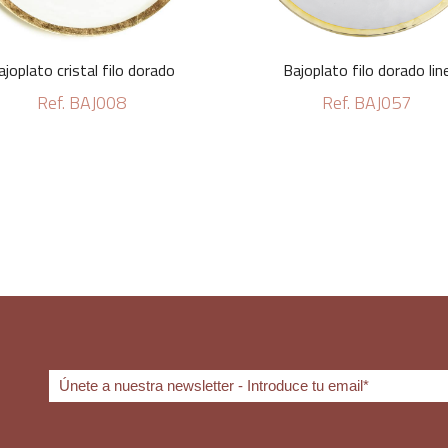
ajoplato cristal filo dorado
Bajoplato filo dorado lin
Ref. BAJ008
Ref. BAJ057