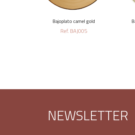
Bajoplato camel gold
B
Ref. BAJ005
NEWSLETTER