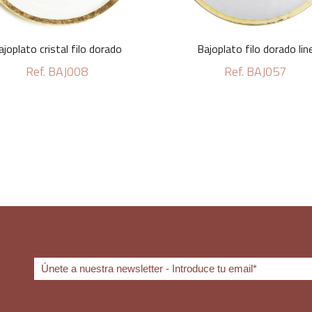
ajoplato cristal filo dorado
Bajoplato filo dorado lin
Ref. BAJ008
Ref. BAJ057