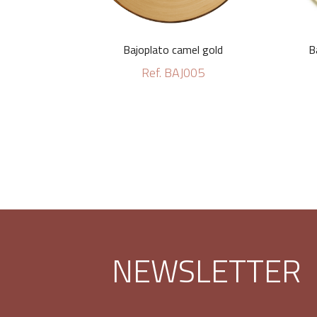
Bajoplato camel gold
B
Ref. BAJ005
NEWSLETTER