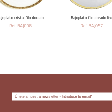
ajoplato cristal filo dorado
Bajoplato filo dorado lin
Ref. BAJ008
Ref. BAJ057