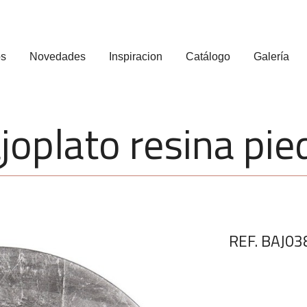
os
Novedades
Inspiracion
Catálogo
Galería
joplato resina pie
REF. BAJ03