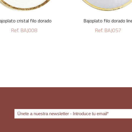
ajoplato cristal filo dorado
Bajoplato filo dorado lin
Ref. BAJ008
Ref. BAJ057