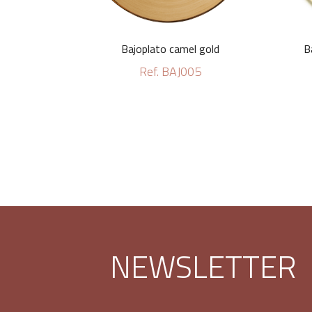
Bajoplato camel gold
B
Ref. BAJ005
NEWSLETTER