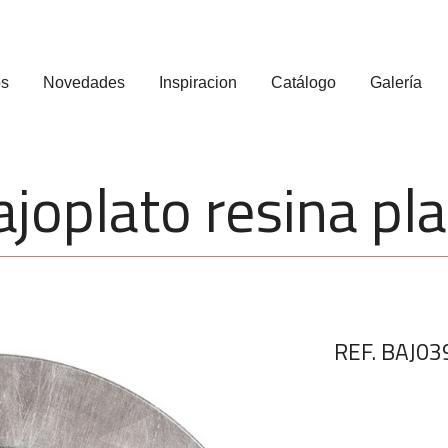
os
Novedades
Inspiracion
Catálogo
Galería
ajoplato resina pla
REF. BAJ03