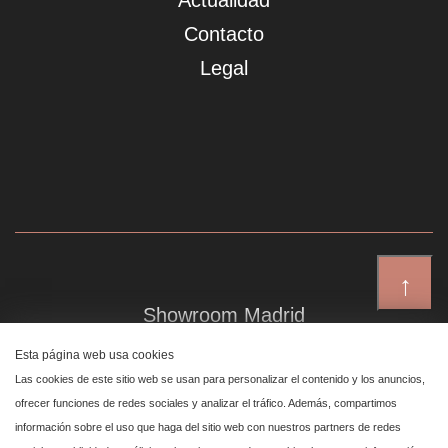
Actualidad
Contacto
Legal
↑
Showroom Madrid
Plaza de Canalejas 6, 4 izq
Esta página web usa cookies
Centro, 28014 Madrid
Las cookies de este sitio web se usan para personalizar el contenido y los anuncios,
ofrecer funciones de redes sociales y analizar el tráfico. Además, compartimos
información sobre el uso que haga del sitio web con nuestros partners de redes
Showroom Marbella