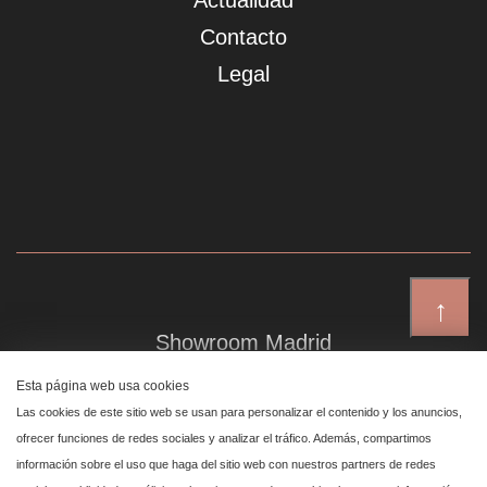
Actualidad
Contacto
Legal
↑
Showroom Madrid
Plaza de Canalejas 6, 4 izq
Esta página web usa cookies
Centro, 28014 Madrid
Las cookies de este sitio web se usan para personalizar el contenido y los anuncios,
ofrecer funciones de redes sociales y analizar el tráfico. Además, compartimos
información sobre el uso que haga del sitio web con nuestros partners de redes
Showroom Marbella