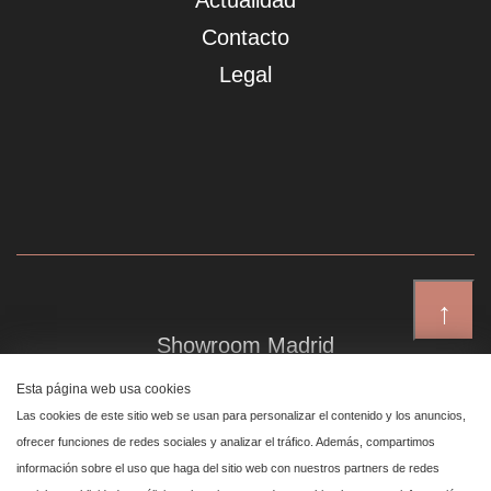
Actualidad
Contacto
Legal
↑
Showroom Madrid
Plaza de Canalejas 6, 4 izq
Esta página web usa cookies
Centro, 28014 Madrid
Las cookies de este sitio web se usan para personalizar el contenido y los anuncios,
ofrecer funciones de redes sociales y analizar el tráfico. Además, compartimos
información sobre el uso que haga del sitio web con nuestros partners de redes
Showroom Marbella