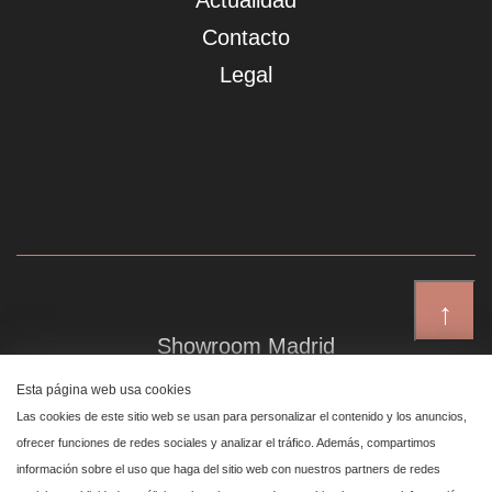
Actualidad
Contacto
Legal
↑
Showroom Madrid
Plaza de Canalejas 6, 4 izq
Esta página web usa cookies
Centro, 28014 Madrid
Las cookies de este sitio web se usan para personalizar el contenido y los anuncios,
ofrecer funciones de redes sociales y analizar el tráfico. Además, compartimos
información sobre el uso que haga del sitio web con nuestros partners de redes
Showroom Marbella