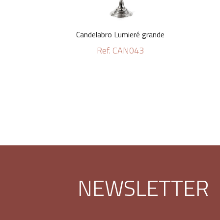
Candelabro Lumieré grande
Ref. CAN043
NEWSLETTER