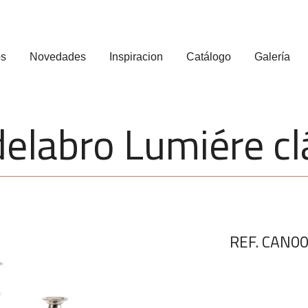
os
Novedades
Inspiracion
Catálogo
Galería
elabro Lumiére cl
REF. CAN0