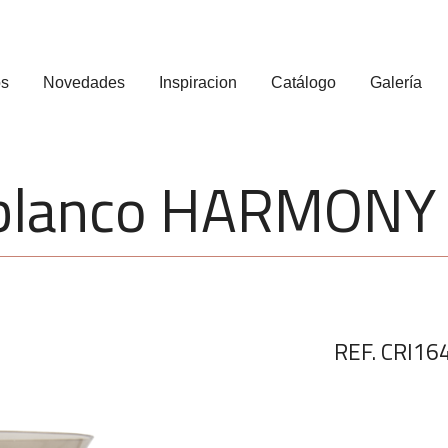
os
Novedades
Inspiracion
Catálogo
Galería
o blanco HARMON
REF. CRI16